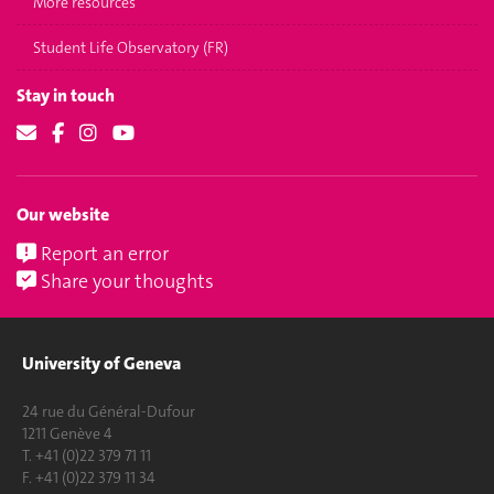
More resources
Student Life Observatory (FR)
Stay in touch
Our website
Report an error
Share your thoughts
University of Geneva
24 rue du Général-Dufour
1211 Genève 4
T. +41 (0)22 379 71 11
F. +41 (0)22 379 11 34