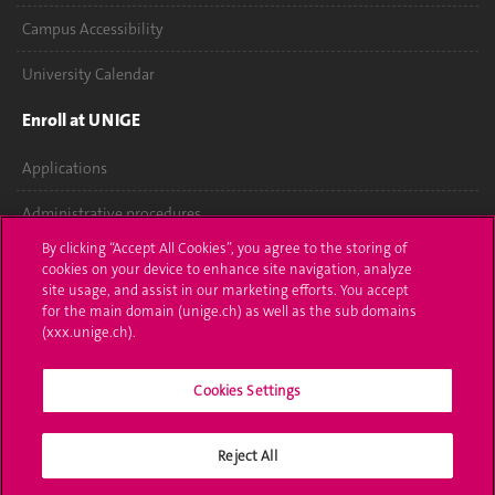
Campus Accessibility
University Calendar
Enroll at UNIGE
Applications
Administrative procedures
By clicking “Accept All Cookies”, you agree to the storing of
Ask a question
cookies on your device to enhance site navigation, analyze
site usage, and assist in our marketing efforts. You accept
Contact
for the main domain (unige.ch) as well as the sub domains
(xxx.unige.ch).
Media
Cookies Settings
Library
University Structures
Reject All
Social Media