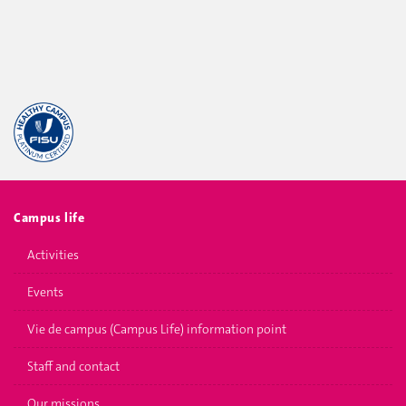
Campus life
Activities
Events
Vie de campus (Campus Life) information point
Staff and contact
Our missions