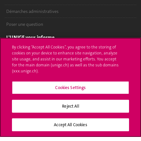
Démarches administratives
Poser une question
L'UNIGE vous informe
By clicking “Accept All Cookies”, you agree to the storing of
UNIGE Mobile
cookies on your device to enhance site navigation, analyze
site usage, and assist in our marketing efforts. You accept
Médias
for the main domain (unige.ch) as well as the sub domains
(xxx.unige.ch).
Offres d'emploi
Cookies Settings
Bibliothèque
Calendrier académique
Reject All
Médias sociaux UNIGE
Accept All Cookies