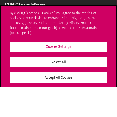
L'UNIGE vous informe
By clicking “Accept All Cookies”, you agree to the storing of
UNIGE Mobile
cookies on your device to enhance site navigation, analyze
site usage, and assist in our marketing efforts. You accept
Médias
for the main domain (unige.ch) as well as the sub domains
(xxx.unige.ch).
Offres d'emploi
Cookies Settings
Bibliothèque
Calendrier académique
Reject All
Médias sociaux UNIGE
Accept All Cookies
Accréditation