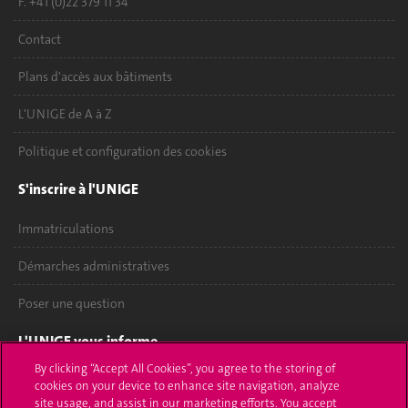
F. +41 (0)22 379 11 34
Contact
Plans d'accès aux bâtiments
L'UNIGE de A à Z
Politique et configuration des cookies
S'inscrire à l'UNIGE
Immatriculations
Démarches administratives
Poser une question
L'UNIGE vous informe
By clicking “Accept All Cookies”, you agree to the storing of
UNIGE Mobile
cookies on your device to enhance site navigation, analyze
site usage, and assist in our marketing efforts. You accept