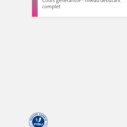
Cours généraliste - niveau débutant
complet