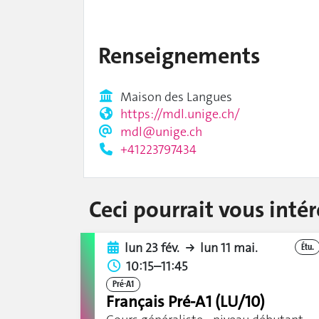
Renseignements
Maison des Langues
https://mdl.unige.ch/
mdl@unige.ch
+41223797434
Ceci pourrait vous intér
lun 23 fév.
lun 11 mai.
Étu.
10:15–11:45
Pré-A1
Français Pré-A1 (LU/10)