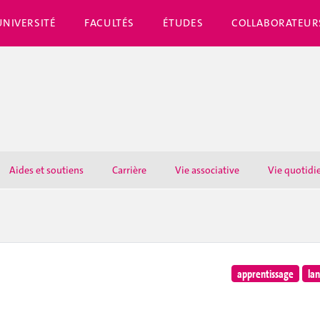
UNIVERSITÉ
FACULTÉS
ÉTUDES
COLLABORATEUR
Aides et soutiens
Carrière
Vie associative
Vie quotidi
apprentissage
la