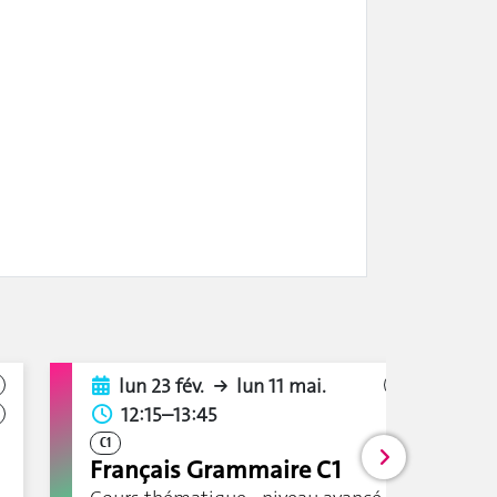
lun 23 fév.
lun 11 mai.
Étu.
Per.
12:15–13:45
Alu.
C1
Français Grammaire C1