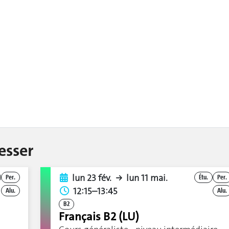
esser
lun 23 fév.
lun 11 mai.
Per.
Étu.
Per.
12:15–13:45
Alu.
Alu.
B2
Français B2 (LU)