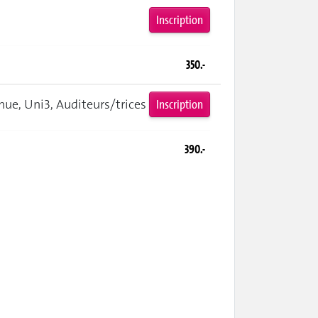
Inscription
350.-
ue, Uni3, Auditeurs/trices
Inscription
390.-