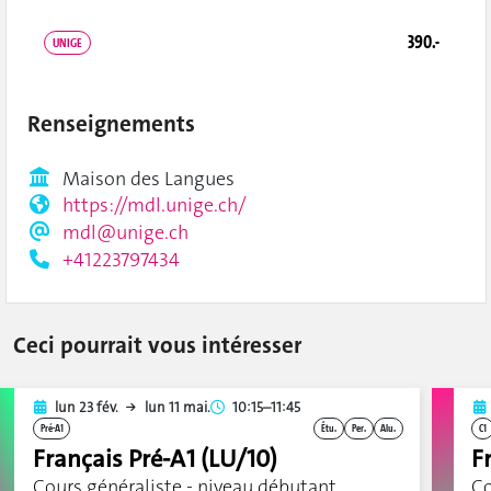
390.-
UNIGE
Renseignements
Maison des Langues
https://mdl.unige.ch/
mdl@unige.ch
+41223797434
Ceci pourrait vous intéresser
lun 23 fév.
lun 11 mai.
10:15–11:45
Pré-A1
Étu.
Per.
Alu.
C1
Français Pré-A1 (LU/10)
F
Cours généraliste - niveau débutant
Co