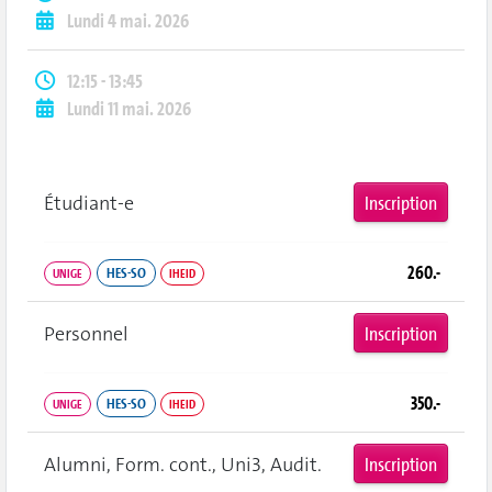
Lundi 4 mai. 2026
12:15 - 13:45
Lundi 11 mai. 2026
Étudiant‑e
Inscription
260.-
HES-SO
UNIGE
IHEID
Personnel
Inscription
350.-
HES-SO
UNIGE
IHEID
Alumni, Form. cont., Uni3, Audit.
Inscription