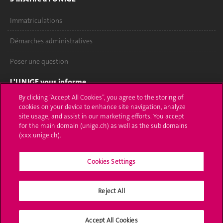
Immatriculations
Démarches administratives
Poser une question
L'UNIGE vous informe
By clicking “Accept All Cookies”, you agree to the storing of
UNIGE Mobile
cookies on your device to enhance site navigation, analyze
site usage, and assist in our marketing efforts. You accept
Médias
for the main domain (unige.ch) as well as the sub domains
(xxx.unige.ch).
Offres d'emploi
Cookies Settings
Bibliothèque
Calendrier académique
Reject All
Médias sociaux UNIGE
Accept All Cookies