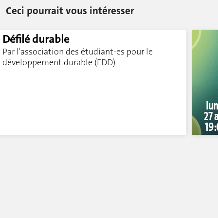
Ceci pourrait vous intéresser
Défilé durable
Par l'association des étudiant-es pour le
développement durable (EDD)
lun
27 a
19: