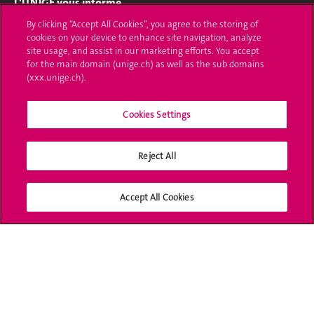
L'UNIGE vous informe
By clicking “Accept All Cookies”, you agree to the storing of
UNIGE Mobile
cookies on your device to enhance site navigation, analyze
site usage, and assist in our marketing efforts. You accept
Médias
for the main domain (unige.ch) as well as the sub domains
(xxx.unige.ch).
Offres d'emploi
Cookies Settings
Bibliothèque
Calendrier académique
Reject All
Médias sociaux UNIGE
Accept All Cookies
Accréditation