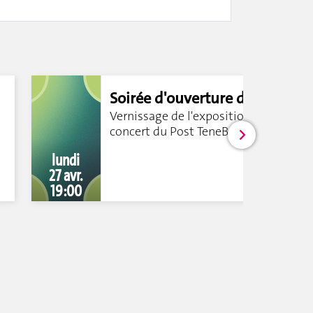
Soirée d'ouverture du
Carac Festival
Vernissage de l'exposition et
concert du Post TeneBrass Band
lundi
27 avr.
19:00