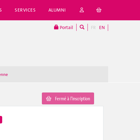
S
SERVICES
ALUMNI
Portail
FR
EN
enne
Fermé à l’inscription