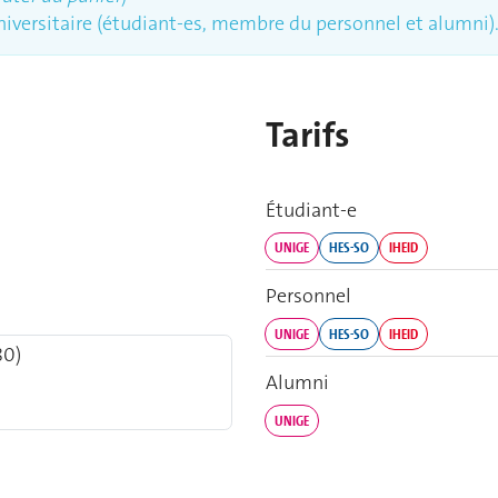
iversitaire (étudiant-es, membre du personnel et alumni)
Tarifs
Étudiant‑e
UNIGE
HES-SO
IHEID
Personnel
UNIGE
HES-SO
IHEID
80)
Alumni
UNIGE