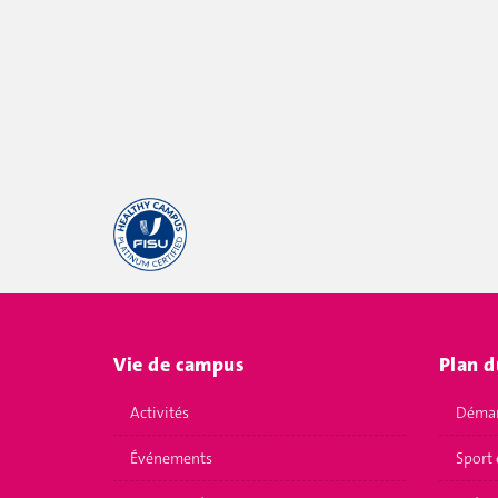
Vie de campus
Plan d
Activités
Démar
Événements
Sport 