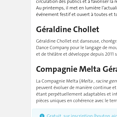
circulation des publics et à favoriser la
Au printemps, il met en lumière l’actual
événement festif et ouvert à toutes et t
Géraldine Chollet
Géraldine Chollet est danseuse, chorég
Dance Company pour le langage de mouv
et de théâtre et développe depuis 2011 so
Compagnie Melta Géra
La Compagnie Melta (
Melta , racine ger
peuvent évoluer de manière continue et 
étant perpétuellement adaptables et int
pièces uniques en cohérence avec le terri
Gratuit, sur inscription (bouton
aj