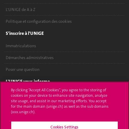
L'UNIGE de A à Z
Politique et configuration des cookies
S'inscrire à l'UNIGE
Immatriculations
Démarches administratives
Poser une question
L'UNIGE vous informe
By clicking “Accept All Cookies”, you agree to the storing of
UNIGE Mobile
cookies on your device to enhance site navigation, analyze
site usage, and assist in our marketing efforts. You accept
Médias
for the main domain (unige.ch) as well as the sub domains
(xxx.unige.ch).
Offres d'emploi
Cookies Settings