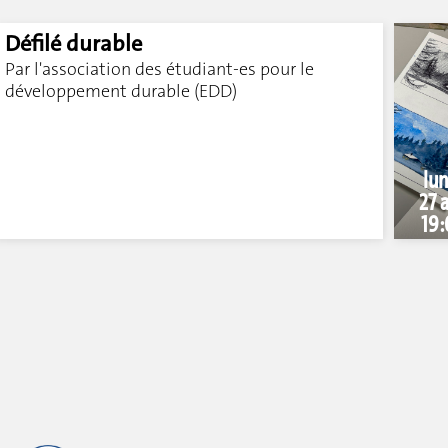
Défilé durable
Par l'association des étudiant-es pour le
développement durable (EDD)
lun
27 a
19: