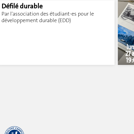
Défilé durable
Par l'association des étudiant-es pour le
développement durable (EDD)
lun
27 a
19: