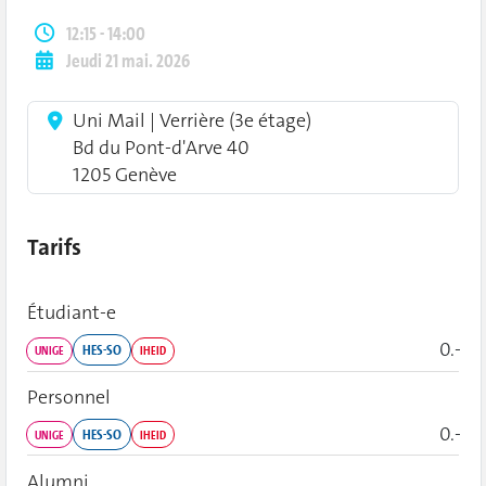
12:15 - 14:00
Jeudi 21 mai. 2026
Uni Mail | Verrière (3e étage)
Bd du Pont-d'Arve 40
1205 Genève
Tarifs
Étudiant‑e
0.-
HES-SO
UNIGE
IHEID
Personnel
0.-
HES-SO
UNIGE
IHEID
Alumni