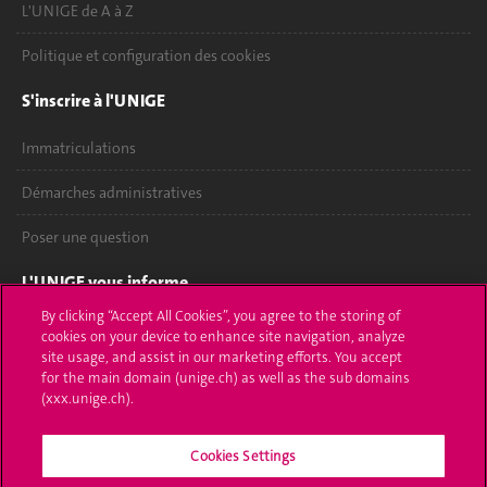
L'UNIGE de A à Z
Politique et configuration des cookies
S'inscrire à l'UNIGE
Immatriculations
Démarches administratives
Poser une question
L'UNIGE vous informe
By clicking “Accept All Cookies”, you agree to the storing of
UNIGE Mobile
cookies on your device to enhance site navigation, analyze
site usage, and assist in our marketing efforts. You accept
Médias
for the main domain (unige.ch) as well as the sub domains
(xxx.unige.ch).
Offres d'emploi
Cookies Settings
Bibliothèque