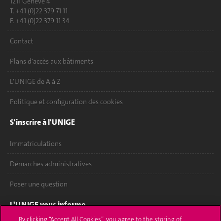
1211 Genève 4
T. +41 (0)22 379 71 11
F. +41 (0)22 379 11 34
Contact
Plans d'accès aux bâtiments
L'UNIGE de A à Z
Politique et configuration des cookies
S'inscrire à l'UNIGE
Immatriculations
Démarches administratives
Poser une question
L'UNIGE vous informe
By clicking “Accept All Cookies”, you agree to the storing of