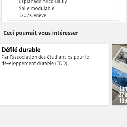
Esplanade Alice-Bailly
Salle modulable
1207 Genève
Ceci pourrait vous intéresser
Défilé durable
Par l'association des étudiant-es pour le
développement durable (EDD)
lun
27 a
19: