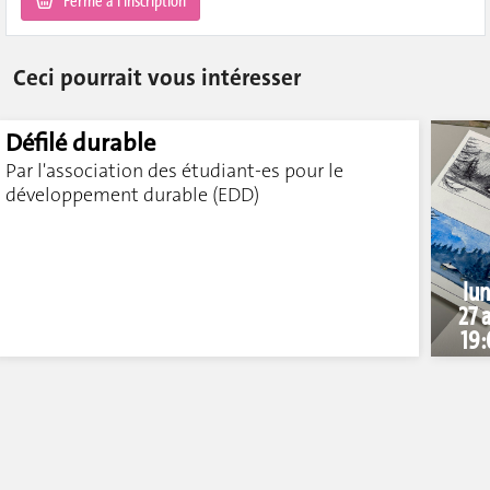
Ceci pourrait vous intéresser
Défilé durable
Par l'association des étudiant-es pour le
développement durable (EDD)
lun
27 a
19: