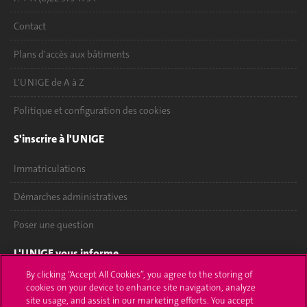
Contact
Plans d'accès aux bâtiments
L'UNIGE de A à Z
Politique et configuration des cookies
S'inscrire à l'UNIGE
Immatriculations
Démarches administratives
Poser une question
L'UNIGE vous informe
By clicking “Accept All Cookies”, you agree to the storing of
UNIGE Mobile
cookies on your device to enhance site navigation, analyze
site usage, and assist in our marketing efforts. You accept