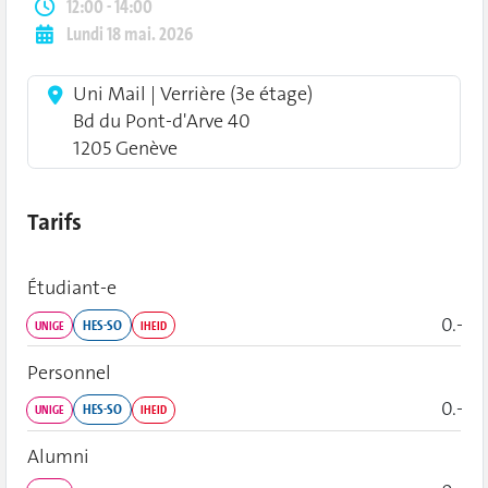
12:00 - 14:00
Lundi 18 mai. 2026
Uni Mail | Verrière (3e étage)
Bd du Pont-d'Arve 40
1205 Genève
Tarifs
Étudiant‑e
0.-
HES-SO
UNIGE
IHEID
Personnel
0.-
HES-SO
UNIGE
IHEID
Alumni