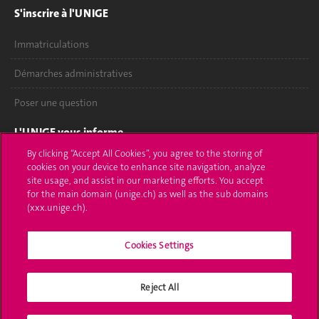
S'inscrire à l'UNIGE
Immatriculations
Démarches administratives
Poser une question
L'UNIGE vous informe
By clicking “Accept All Cookies”, you agree to the storing of
UNIGE Mobile
cookies on your device to enhance site navigation, analyze
site usage, and assist in our marketing efforts. You accept
Médias
for the main domain (unige.ch) as well as the sub domains
(xxx.unige.ch).
Offres d'emploi
Cookies Settings
Bibliothèque
Calendrier académique
Reject All
Médias sociaux UNIGE