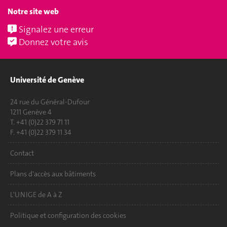
Notre site web
Signalez une erreur
Donnez votre avis
Université de Genève
24 rue du Général-Dufour
1211 Genève 4
T. +41 (0)22 379 71 11
F. +41 (0)22 379 11 34
Contact
Plans d'accès aux bâtiments
L'UNIGE de A à Z
Politique et configuration des cookies