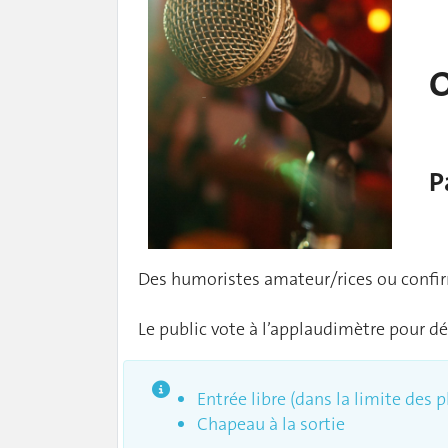
O
P
Des humoristes amateur/rices ou confirm
Le public vote à l’applaudimètre pour dé
Entrée libre (dans la limite des 
Chapeau à la sortie