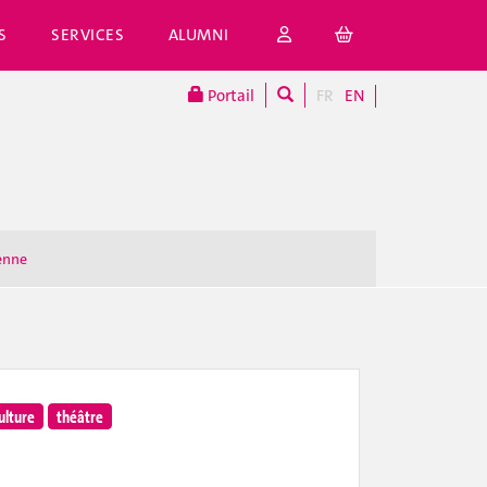
S
SERVICES
ALUMNI
Portail
FR
EN
enne
ulture
théâtre