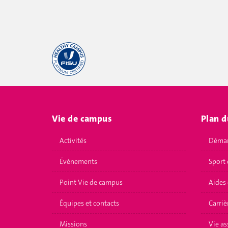
Vie de campus
Plan d
Activités
Démar
Événements
Sport 
Point Vie de campus
Aides 
Équipes et contacts
Carriè
Missions
Vie as