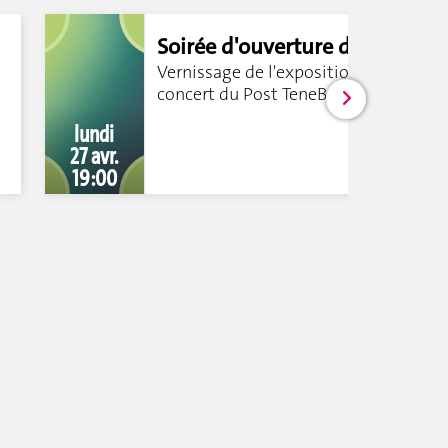
Soirée d'ouverture du
Carac Festival
Vernissage de l'exposition et
concert du Post TeneBrass Band
lundi
27 avr.
19:00