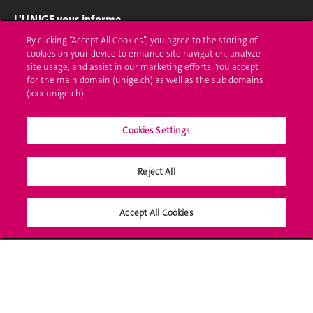
L'UNIGE vous informe
By clicking “Accept All Cookies”, you agree to the storing of
UNIGE Mobile
cookies on your device to enhance site navigation, analyze
site usage, and assist in our marketing efforts. You accept
Médias
for the main domain (unige.ch) as well as the sub domains
(xxx.unige.ch).
Offres d'emploi
Cookies Settings
Bibliothèque
Calendrier académique
Reject All
Médias sociaux UNIGE
Accept All Cookies
Accréditation