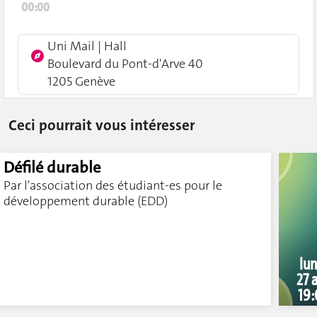
00:00
Uni Mail | Hall
Boulevard du Pont-d'Arve 40
1205 Genève
Ceci pourrait vous intéresser
Défilé durable
Par l'association des étudiant-es pour le
développement durable (EDD)
lun
27 a
19: