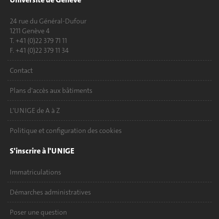
24 rue du Général-Dufour
1211 Genève 4
T. +41 (0)22 379 71 11
F. +41 (0)22 379 11 34
Contact
Plans d'accès aux bâtiments
L'UNIGE de A à Z
Politique et configuration des cookies
S'inscrire à l'UNIGE
Immatriculations
Démarches administratives
Poser une question