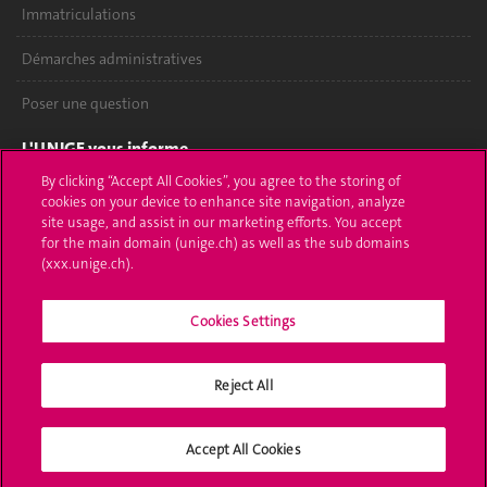
Immatriculations
Démarches administratives
Poser une question
L'UNIGE vous informe
By clicking “Accept All Cookies”, you agree to the storing of
UNIGE Mobile
cookies on your device to enhance site navigation, analyze
site usage, and assist in our marketing efforts. You accept
Médias
for the main domain (unige.ch) as well as the sub domains
(xxx.unige.ch).
Offres d'emploi
Cookies Settings
Bibliothèque
Calendrier académique
Reject All
Médias sociaux UNIGE
Accept All Cookies