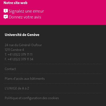
Notre site web
Signalez une erreur
Donnez votre avis
Université de Genève
24 rue du Général-Dufour
1211 Genève 4
T. +41 (0)22 379 71 11
F. +41 (0)22 379 11 34
Contact
Plans d'accès aux bâtiments
L'UNIGE de A à Z
Politique et configuration des cookies