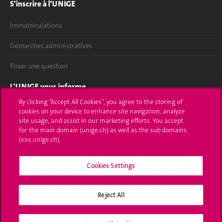
S'inscrire à l'UNIGE
Immatriculations
Démarches administratives
Poser une question
L'UNIGE vous informe
By clicking “Accept All Cookies”, you agree to the storing of
UNIGE Mobile
cookies on your device to enhance site navigation, analyze
site usage, and assist in our marketing efforts. You accept
Médias
for the main domain (unige.ch) as well as the sub domains
(xxx.unige.ch).
Offres d'emploi
Cookies Settings
Bibliothèque
Calendrier académique
Reject All
Médias sociaux UNIGE