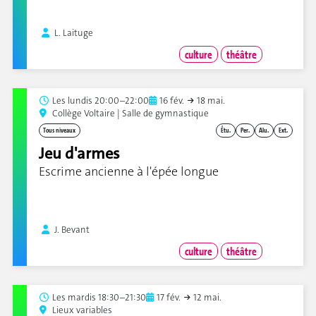
L. Laituge
culture
théâtre
Les
lundis 20:00–22:00
16 fév.
18 mai.
Collège Voltaire | Salle de gymnastique
Tous niveaux
Étu.
Per.
Alu.
Ext.
Jeu d'armes
Escrime ancienne à l'épée longue
J. Bevant
culture
théâtre
Les
mardis 18:30–21:30
17 fév.
12 mai.
Lieux variables