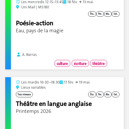
Les
mercredis 12:15–13:45
18 fév.
13 mai.
Uni Mail | MS180
Étu.
Per.
Alu.
Ext.
Poésie-action
Eau, pays de la magie
A. Barras
culture
écriture
théâtre
Les
mardis 16:30–18:30
17 fév.
19 mai.
Lieux variables
Tous niveaux
Étu.
Per.
Alu.
Ext.
Théâtre en langue anglaise
Printemps 2026