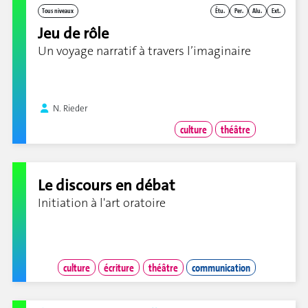
Tous niveaux
Étu.
Per.
Alu.
Ext.
Jeu de rôle
Un voyage narratif à travers l’imaginaire
N. Rieder
culture
théâtre
Le discours en débat
Initiation à l'art oratoire
culture
écriture
théâtre
communication