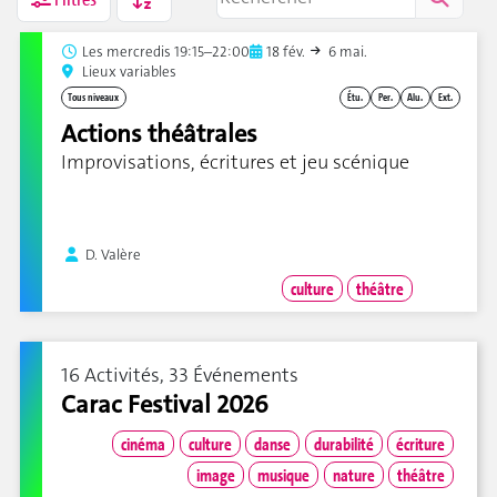
Les
mercredis 19:15–22:00
18 fév.
6 mai.
Lieux variables
Tous niveaux
Étu.
Per.
Alu.
Ext.
Actions théâtrales
Improvisations, écritures et jeu scénique
D. Valère
culture
théâtre
16 Activités, 33 Événements
Carac Festival 2026
cinéma
culture
danse
durabilité
écriture
image
musique
nature
théâtre