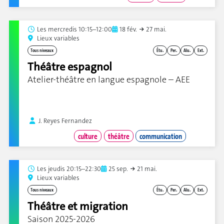
Les
mercredis 10:15–12:00
18 fév.
27 mai.
Lieux variables
Tous niveaux
Étu.
Per.
Alu.
Ext.
Théâtre espagnol
Atelier-théâtre en langue espagnole – AEE
J. Reyes Fernandez
culture
théâtre
communication
Les
jeudis 20:15–22:30
25 sep.
21 mai.
Lieux variables
Tous niveaux
Étu.
Per.
Alu.
Ext.
Théâtre et migration
Saison 2025-2026