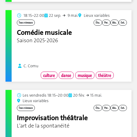
18:15–22:00
22 sep.
9 mai.
Lieux variables
Tous niveaux
Étu.
Per.
Alu.
Ext.
Comédie musicale
Saison 2025-2026
C. Comu
culture
danse
musique
théâtre
Les
vendredis 18:15–20:00
20 fév.
15 mai.
Lieux variables
Tous niveaux
Étu.
Per.
Alu.
Ext.
Improvisation théâtrale
L'art de la spontanéité