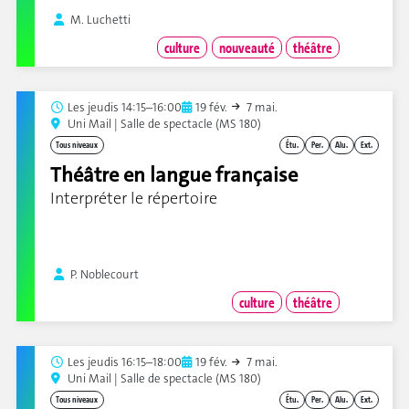
M. Luchetti
culture
nouveauté
théâtre
Les
jeudis 14:15–16:00
19 fév.
7 mai.
Uni Mail | Salle de spectacle (MS 180)
Tous niveaux
Étu.
Per.
Alu.
Ext.
Théâtre en langue française
Interpréter le répertoire
P. Noblecourt
culture
théâtre
Les
jeudis 16:15–18:00
19 fév.
7 mai.
Uni Mail | Salle de spectacle (MS 180)
Tous niveaux
Étu.
Per.
Alu.
Ext.