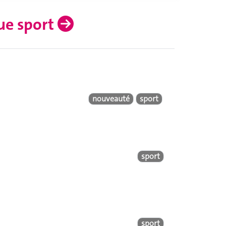
ue sport
nouveauté
sport
sport
sport