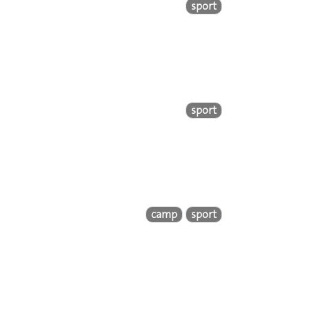
sport
sport
camp
sport