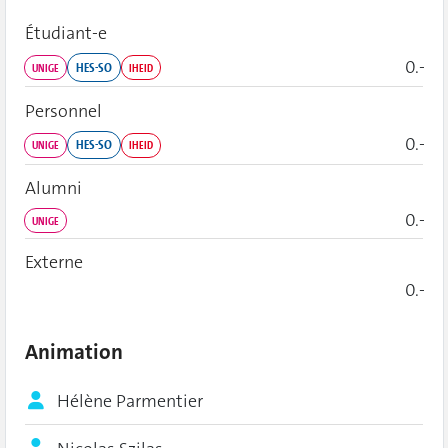
Étudiant‑e
0.-
HES-SO
UNIGE
IHEID
Personnel
0.-
HES-SO
UNIGE
IHEID
Alumni
0.-
UNIGE
Externe
0.-
Animation
Hélène Parmentier