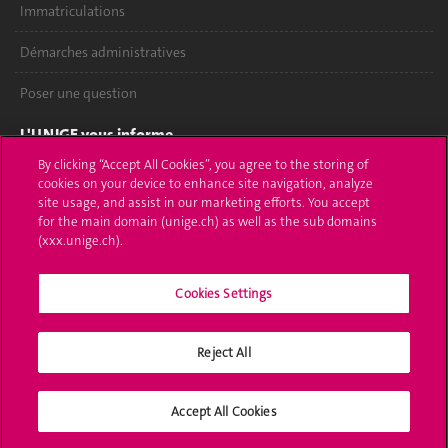
Immatriculations
Démarches administratives
Poser une question
L'UNIGE vous informe
By clicking “Accept All Cookies”, you agree to the storing of
UNIGE Mobile
cookies on your device to enhance site navigation, analyze
site usage, and assist in our marketing efforts. You accept
Médias
for the main domain (unige.ch) as well as the sub domains
(xxx.unige.ch).
Offres d'emploi
Cookies Settings
Bibliothèque
Calendrier académique
Reject All
Médias sociaux UNIGE
Accept All Cookies