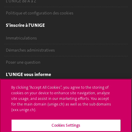
L'UNIGE de A à Z
Politique et configuration des cookies
S'inscrire à l'UNIGE
Immatriculations
Démarches administratives
Poser une question
L'UNIGE vous informe
UNIGE Mobile
By clicking “Accept All Cookies”, you agree to the storing of
cookies on your device to enhance site navigation, analyze
site usage, and assist in our marketing efforts. You accept
Médias
for the main domain (unige.ch) as well as the sub domains
(xxx.unige.ch).
Offres d'emploi
Bibliothèque
Cookies Settings