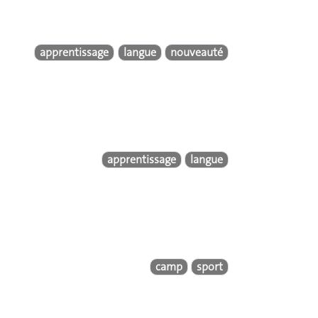
apprentissage
langue
nouveauté
apprentissage
langue
camp
sport