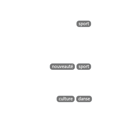
sport
nouveauté
sport
culture
danse