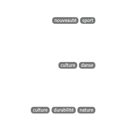
nouveauté
sport
culture
danse
culture
durabilité
nature