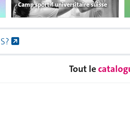
Camp sportif universitaire suisse
ES?
Tout le
catalo