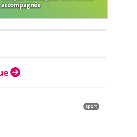
accompagnée
gue
sport