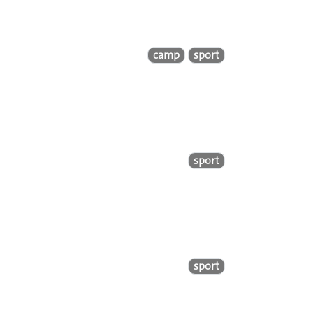
camp
sport
sport
sport