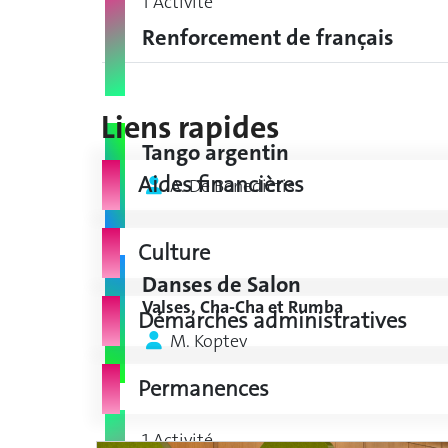
1 Activité
Renforcement de français
Liens rapides
Tango argentin
Aides financières
A. De Benedictis
Culture
Danses de Salon
Valses, Cha-Cha et Rumba
Démarches administratives
M. Koptev
Permanences
1 Activité