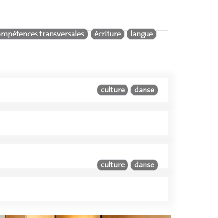
ompétences transversales
écriture
langue
culture
danse
culture
danse