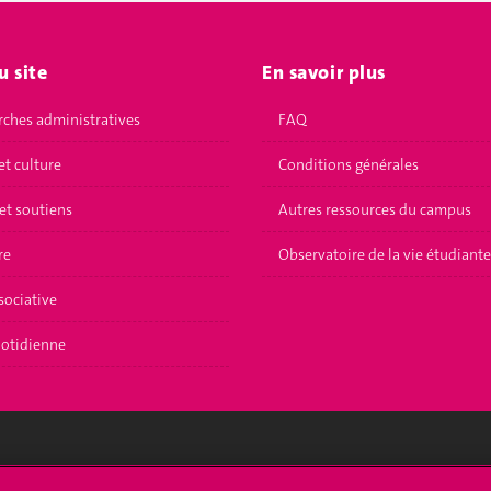
u site
En savoir plus
ches administratives
FAQ
et culture
Conditions générales
et soutiens
Autres ressources du campus
re
Observatoire de la vie étudiante
sociative
uotidienne
crire à l'UNIGE
L'UNIGE vous informe