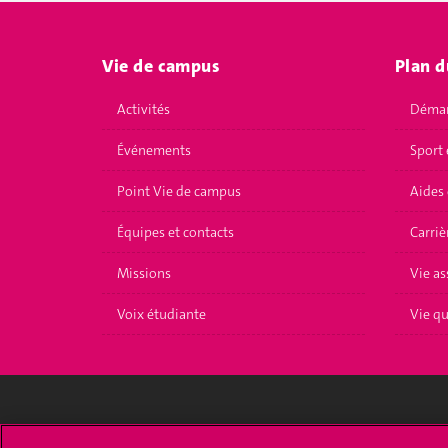
Vie de campus
Plan d
Activités
Démar
Événements
Sport 
Point Vie de campus
Aides 
Équipes et contacts
Carriè
Missions
Vie as
Voix étudiante
Vie q
Université de Genève
S'ins