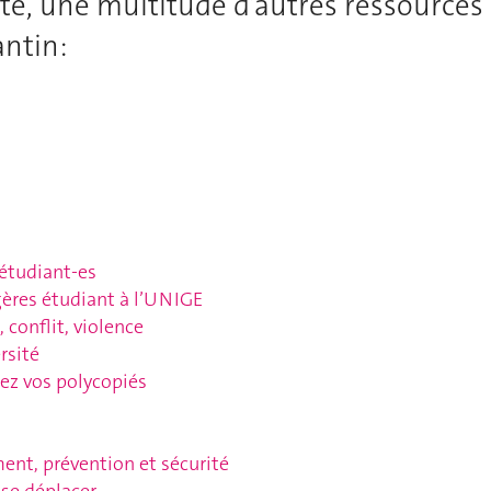
te, une multitude d’autres ressources 
antin:
 étudiant-es
gères étudiant à l’UNIGE
conflit, violence
rsité
z vos polycopiés
ment, prévention et sécurité