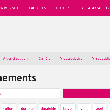
UNIVERSITÉ
FACULTÉS
ÉTUDES
COLLABORATEUR
Aides et soutiens
Carrière
Vie associative
Vie quotidi
énements
s
culture
doctorat
durabilité
langue
santé
sport