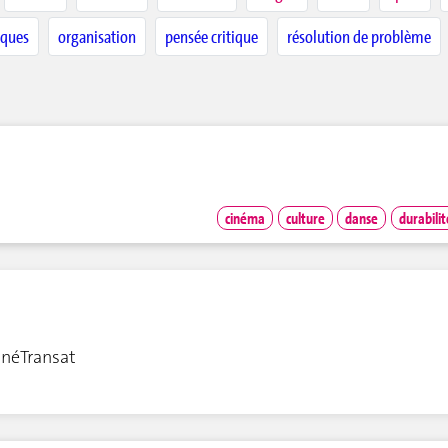
ques
organisation
pensée critique
résolution de problème
cinéma
culture
danse
durabilit
inéTransat