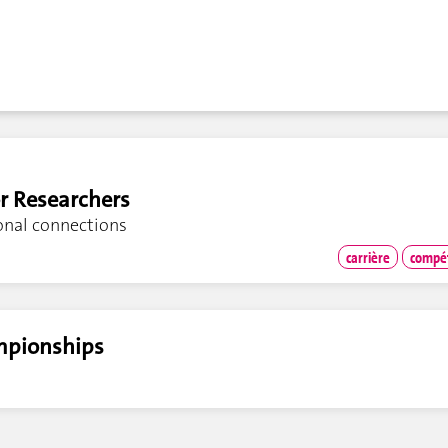
r Researchers
onal connections
carrière
compét
mpionships