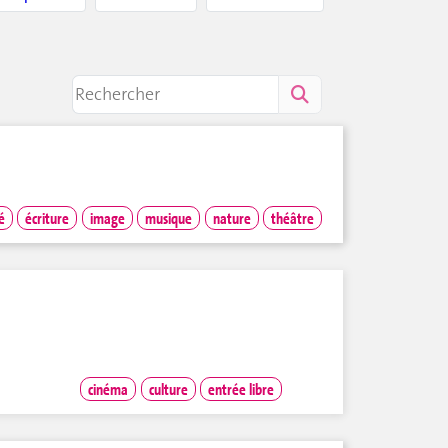
é
écriture
image
musique
nature
théâtre
cinéma
culture
entrée libre