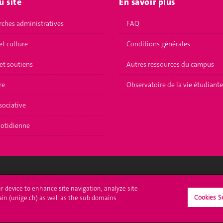
u site
En savoir plus
ches administratives
FAQ
et culture
Conditions générales
et soutiens
Autres ressources du campus
re
Observatoire de la vie étudiante
sociative
uotidienne
crire à l'UNIGE
L'UNIGE vous informe
ur device to enhance site navigation, analyze site
Cookies S
ain (unige.ch) as well as the sub domains
culations
UNIGE Mobile