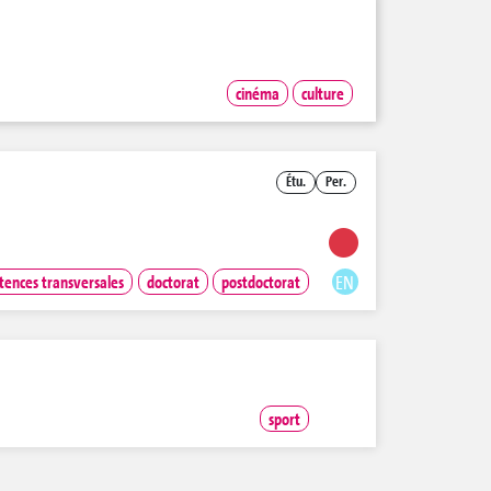
cinéma
culture
Étu.
Per.
EN
ences transversales
doctorat
postdoctorat
sport