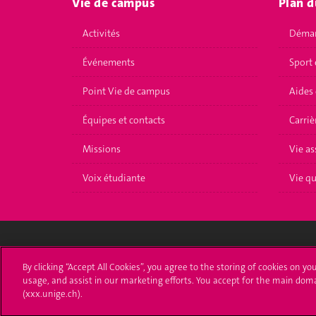
Vie de campus
Plan d
Activités
Démar
Événements
Sport 
Point Vie de campus
Aides 
Équipes et contacts
Carriè
Missions
Vie as
Voix étudiante
Vie q
Université de Genève
S'ins
By clicking “Accept All Cookies”, you agree to the storing of cookies on yo
usage, and assist in our marketing efforts. You accept for the main dom
(xxx.unige.ch).
24 rue du Général-Dufour
Immatri
1211 Genève 4