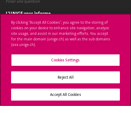
Poser une question
L'UNIGE vous informe
By clicking “Accept All Cookies”, you agree to the storing of
UNIGE Mobile
cookies on your device to enhance site navigation, analyze
site usage, and assist in our marketing efforts. You accept
Médias
for the main domain (unige.ch) as well as the sub domains
(xxx.unige.ch).
Offres d'emploi
Cookies Settings
Bibliothèque
Calendrier académique
Reject All
Médias sociaux UNIGE
Accept All Cookies
Accréditation