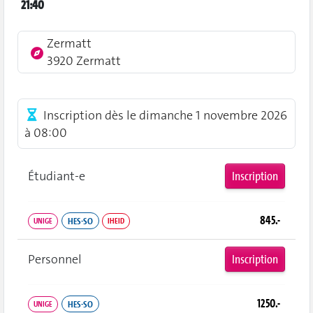
21:40
Zermatt
3920 Zermatt
Inscription dès le dimanche 1 novembre 2026
à 08:00
Étudiant‑e
Inscription
845.-
HES-SO
UNIGE
IHEID
Personnel
Inscription
1250.-
HES-SO
UNIGE