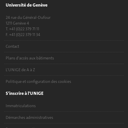
Université de Genève
24 rue du Général-Dufour
1211 Genève 4
T. +41 (0)22 379 71 11
F. +41 (0)22 379 11 34
Contact
Plans d'accès aux bâtiments
L'UNIGE de A à Z
Politique et configuration des cookies
S'inscrire à l'UNIGE
Immatriculations
Démarches administratives