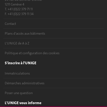
1211 Genève 4
T. +41 (0)22 379 71 11
F. +41 (0)22 379 11 34
Contact
Plans d'accès aux bâtiments
L'UNIGE de A à Z
Politique et configuration des cookies
S'inscrire à l'UNIGE
Immatriculations
Démarches administratives
Poser une question
L'UNIGE vous informe