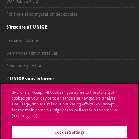
L'UNIGE de A à Z
Politique et configuration des cookies
S'inscrire à l'UNIGE
Immatriculations
Démarches administratives
Poser une question
L'UNIGE vous informe
UNIGE Mobile
By clicking “Accept All Cookies”, you agree to the storing of
cookies on your device to enhance site navigation, analyze
site usage, and assist in our marketing efforts. You accept
Médias
for the main domain (unige.ch) as well as the sub domains
(xxx.unige.ch).
Offres d'emploi
Bibliothèque
Cookies Settings