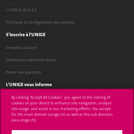
L'UNIGE de A à Z
Politique et configuration des cookies
S'inscrire à l'UNIGE
Immatriculations
Démarches administratives
Poser une question
L'UNIGE vous informe
UNIGE Mobile
By clicking “Accept All Cookies”, you agree to the storing of
cookies on your device to enhance site navigation, analyze
site usage, and assist in our marketing efforts. You accept
Médias
for the main domain (unige.ch) as well as the sub domains
(xxx.unige.ch).
Offres d'emploi